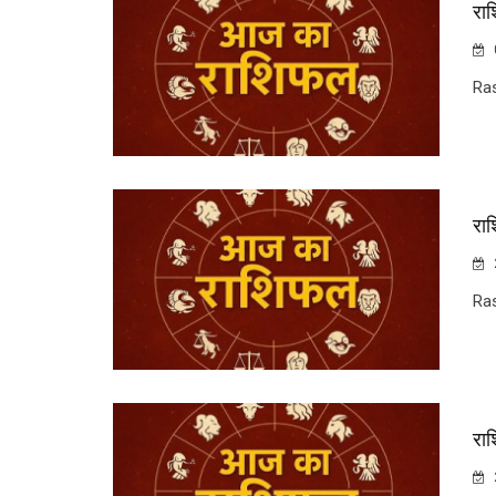
रा
Ra
रा
Ra
रा