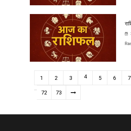
रा
Ra
4
1
2
3
5
6
7
...
72
73