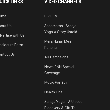
UICK LINKS
VIDEO CHANNELS
ome
LIVE TV
bout Us
Sansmaran : Sahaja
Yoga A Story Untold
vertise with Us
Mera Hunar Meri
isclosure Form
Pehchan
ontact Us
AD Campaigns
News DNN Special
Coverage
Music For Spirit
Health Tips
Sahaja Yoga - A Unique
Discovery & Gift To