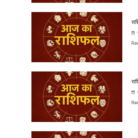
रा
Ra
रा
Ra