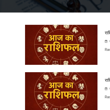
रा
Ra
रा
Ra