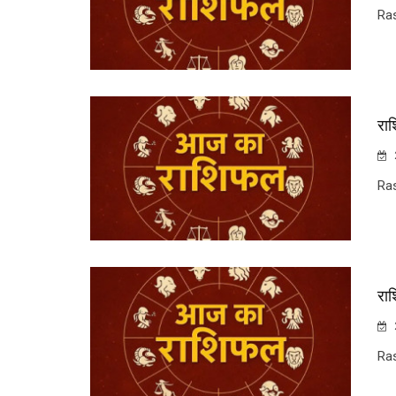
Ra
रा
Ra
रा
Ra