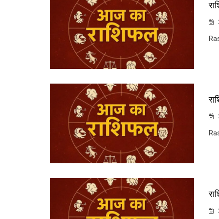
रा
Ra
रा
Ra
रा