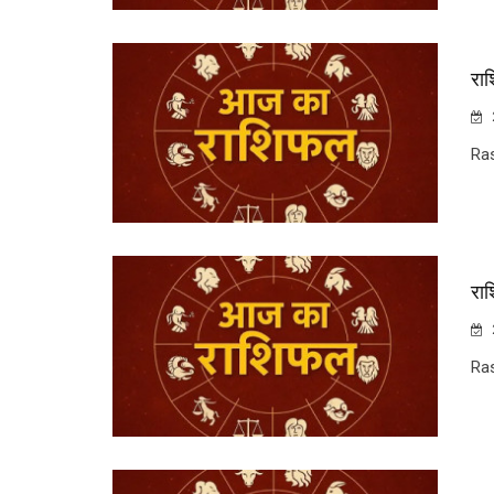
रा
Ra
रा
Ra