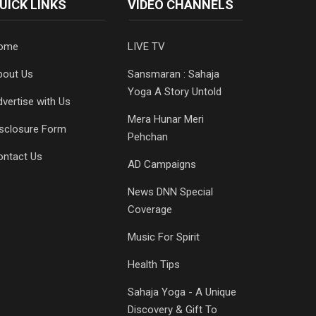
UICK LINKS
VIDEO CHANNELS
ome
LIVE TV
bout Us
Sansmaran : Sahaja
Yoga A Story Untold
vertise with Us
Mera Hunar Meri
isclosure Form
Pehchan
ontact Us
AD Campaigns
News DNN Special
Coverage
Music For Spirit
Health Tips
Sahaja Yoga - A Unique
Discovery & Gift To