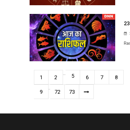
23
Ra
...
5
1
2
6
7
8
..
9
72
73