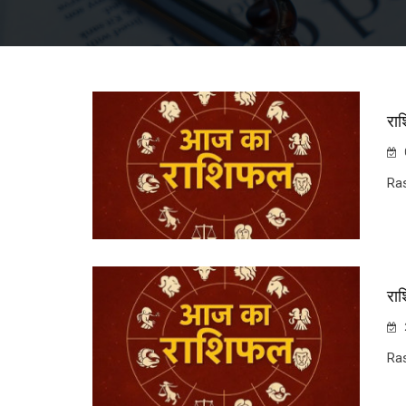
राश
Ra
रा
Ra