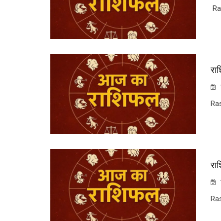
Ra
रा
Ra
रा
Ra