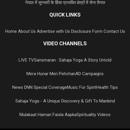
नेपाल में सुनसरी के हिंसा प्रभावित क्षेत्रों में सेना तैनात
QUICK LINKS
Home
About Us
Advertise with Us
Disclosure Form
Contact Us
VIDEO CHANNELS
LIVE TV
Sansmaran : Sahaja Yoga A Story Untold
Mera Hunar Meri Pehchan
AD Campaigns
News DNN Special Coverage
Music For Spirit
Health Tips
Sahaja Yoga - A Unique Discovery & Gift To Mankind
Mulakaat Hamari Faisla Aapka
Spirituality Videos