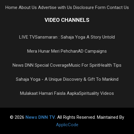
Home
About Us
Advertise with Us
Disclosure Form
Contact Us
VIDEO CHANNELS
LIVE TV
Sansmaran : Sahaja Yoga A Story Untold
Mera Hunar Meri Pehchan
AD Campaigns
News DNN Special Coverage
Music For Spirit
Health Tips
Sahaja Yoga - A Unique Discovery & Gift To Mankind
Mulakaat Hamari Faisla Aapka
Spirituality Videos
© 2026
News DNN TV
. All Rights Reserved. Maintained By
ApplicCode