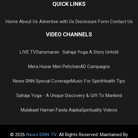
QUICK LINKS
Home
About Us
Advertise with Us
Disclosure Form
Contact Us
VIDEO CHANNELS
LIVE TV
Sansmaran : Sahaja Yoga A Story Untold
Mera Hunar Meri Pehchan
AD Campaigns
News DNN Special Coverage
Music For Spirit
Health Tips
Sahaja Yoga - A Unique Discovery & Gift To Mankind
Mulakaat Hamari Faisla Aapka
Spirituality Videos
© 2026
News DNN TV
. All Rights Reserved. Maintained By