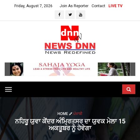
Friday, August 7, 2026
Join As Reporter
Contact
LIVE TV
Toggle
navigation
HOME
ਪੰਜਾਬੀ
ਨਹਿਰੂ ਯੁਵਾ ਕੇਂਦਰ ਅੰਮ੍ਰਿਤਸਰ ਦਾ ਯੁਵਕ ਮੇਲਾ 15
ਅਕਤੂਬਰ ਨੂੰ ਹੋਵੇਗਾ