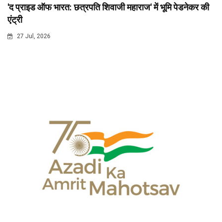
'द प्राइड ऑफ भारत: छत्रपति शिवाजी महाराज' में भूमि पेडनेकर की
एंट्री
27 Jul, 2026