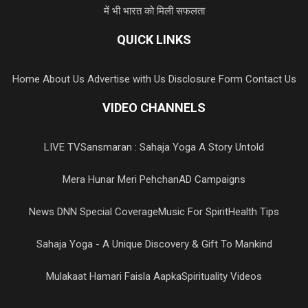
में भी भारत को मिली सफलता
QUICK LINKS
Home
About Us
Advertise with Us
Disclosure Form
Contact Us
VIDEO CHANNELS
LIVE TV
Sansmaran : Sahaja Yoga A Story Untold
Mera Hunar Meri Pehchan
AD Campaigns
News DNN Special Coverage
Music For Spirit
Health Tips
Sahaja Yoga - A Unique Discovery & Gift To Mankind
Mulakaat Hamari Faisla Aapka
Spirituality Videos