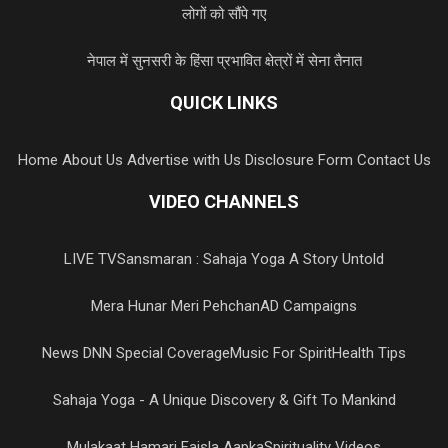
लोगों को सौंपे गए
नेपाल में सुनसरी के हिंसा प्रभावित क्षेत्रों में सेना तैनात
QUICK LINKS
Home
About Us
Advertise with Us
Disclosure Form
Contact Us
VIDEO CHANNELS
LIVE TV
Sansmaran : Sahaja Yoga A Story Untold
Mera Hunar Meri Pehchan
AD Campaigns
News DNN Special Coverage
Music For Spirit
Health Tips
Sahaja Yoga - A Unique Discovery & Gift To Mankind
Mulakaat Hamari Faisla Aapka
Spirituality Videos