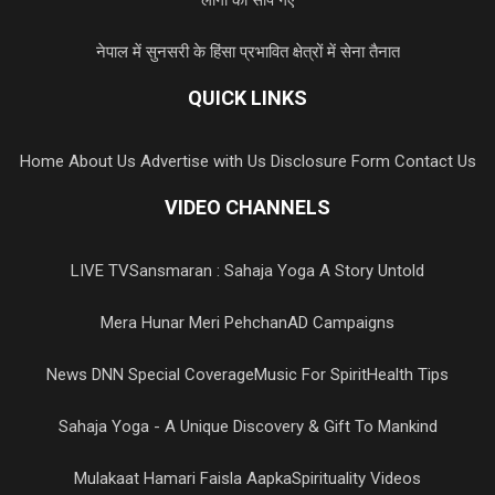
नेपाल में सुनसरी के हिंसा प्रभावित क्षेत्रों में सेना तैनात
QUICK LINKS
Home
About Us
Advertise with Us
Disclosure Form
Contact Us
VIDEO CHANNELS
LIVE TV
Sansmaran : Sahaja Yoga A Story Untold
Mera Hunar Meri Pehchan
AD Campaigns
News DNN Special Coverage
Music For Spirit
Health Tips
Sahaja Yoga - A Unique Discovery & Gift To Mankind
Mulakaat Hamari Faisla Aapka
Spirituality Videos