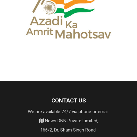
CONTACT US
We are available 24/7 via phone or email.
News DNN Private Limited,
166/2, Dr. Sham Singh Road,