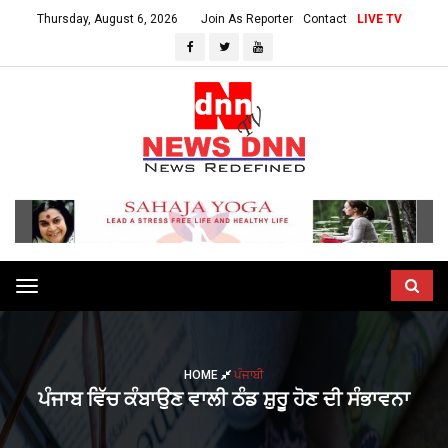
Thursday, August 6, 2026
Join As Reporter
Contact
LIVE TV
Toggle
navigation
HOME
ਪੰਜਾਬੀ
ਪੰਜਾਬ ਵਿੱਚ ਕੰਬਾਉਣ ਵਾਲੀ ਠੰਡ ਸ਼ੁਰੂ ਹੋਣ ਦੀ ਸੰਭਾਵਨਾ