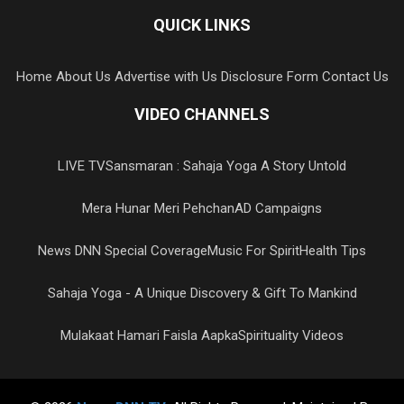
QUICK LINKS
Home
About Us
Advertise with Us
Disclosure Form
Contact Us
VIDEO CHANNELS
LIVE TV
Sansmaran : Sahaja Yoga A Story Untold
Mera Hunar Meri Pehchan
AD Campaigns
News DNN Special Coverage
Music For Spirit
Health Tips
Sahaja Yoga - A Unique Discovery & Gift To Mankind
Mulakaat Hamari Faisla Aapka
Spirituality Videos