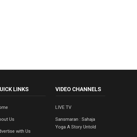
UICK LINKS
VIDEO CHANNELS
ome
LIVE TV
bout Us
Sansmaran : Sahaja
Yoga A Story Untold
vertise with Us