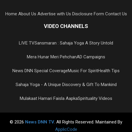
Home
About Us
Advertise with Us
Disclosure Form
Contact Us
VIDEO CHANNELS
LIVE TV
Sansmaran : Sahaja Yoga A Story Untold
Mera Hunar Meri Pehchan
AD Campaigns
News DNN Special Coverage
Music For Spirit
Health Tips
Sahaja Yoga - A Unique Discovery & Gift To Mankind
Mulakaat Hamari Faisla Aapka
Spirituality Videos
© 2026
News DNN TV
. All Rights Reserved. Maintained By
ApplicCode