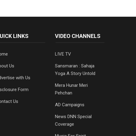
UICK LINKS
VIDEO CHANNELS
ome
LIVE TV
bout Us
Sansmaran : Sahaja
Yoga A Story Untold
vertise with Us
Mera Hunar Meri
isclosure Form
Pehchan
ontact Us
AD Campaigns
News DNN Special
Coverage
Music For Spirit