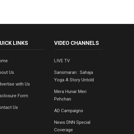
UICK LINKS
VIDEO CHANNELS
ome
LIVE TV
bout Us
Sansmaran : Sahaja
Yoga A Story Untold
vertise with Us
Mera Hunar Meri
isclosure Form
Pehchan
ontact Us
AD Campaigns
News DNN Special
Coverage