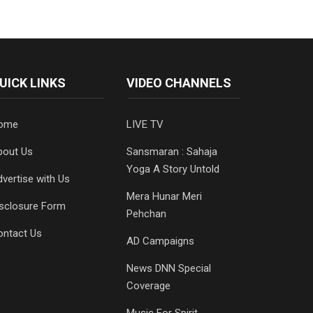
UICK LINKS
VIDEO CHANNELS
ome
LIVE TV
bout Us
Sansmaran : Sahaja
Yoga A Story Untold
vertise with Us
Mera Hunar Meri
isclosure Form
Pehchan
ontact Us
AD Campaigns
News DNN Special
Coverage
Music For Spirit