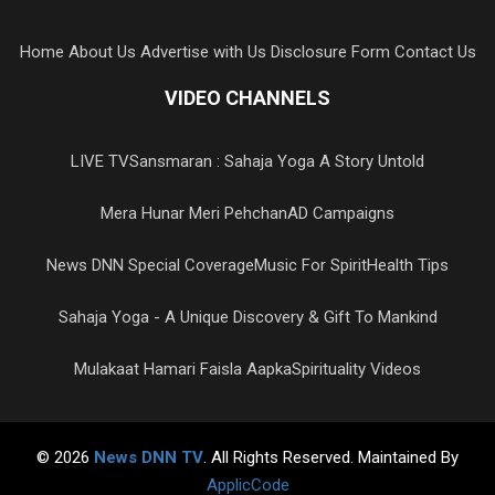
Home
About Us
Advertise with Us
Disclosure Form
Contact Us
VIDEO CHANNELS
LIVE TV
Sansmaran : Sahaja Yoga A Story Untold
Mera Hunar Meri Pehchan
AD Campaigns
News DNN Special Coverage
Music For Spirit
Health Tips
Sahaja Yoga - A Unique Discovery & Gift To Mankind
Mulakaat Hamari Faisla Aapka
Spirituality Videos
© 2026
News DNN TV
. All Rights Reserved. Maintained By
ApplicCode