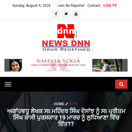
Sunday, August 9, 2026
Join As Reporter
Contact
LIVE TV
Toggle
navigation
HOME
ਪੰਜਾਬੀ
ਅਗਾਂਹਵਧੂ ਲੇਖਕ ਸਃ ਮਹਿੰਦਰ ਸਿੰਘ ਦੋਸਾਂਝ ਨੂੰ ਸਃ ਪ੍ਰੀਤਮ
ਸਿੰਘ ਬਾਸੀ ਪੁਰਸਕਾਰ 19 ਮਾਰਚ ਨੂੰ ਲੁਧਿਆਣਾ ਵਿੱਚ
ਦਿੱਤ??