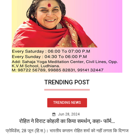
TRENDING POST
TRENDING NEWS
Jun 28, 2024
रोहित ने विराट कोहली का किया समर्थन, कहा- फॉर्म...
प्रोविडेंस, 28 जून (हि.स.)। भारतीय कप्तान रोहित शर्मा को नहीं लगता कि दिग्गज