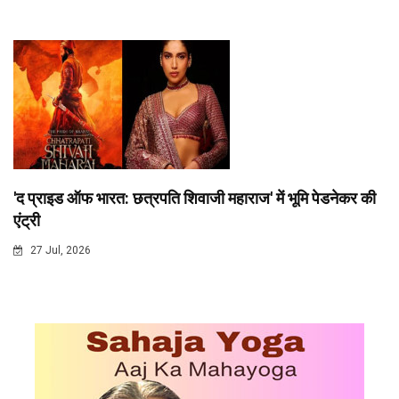
'द प्राइड ऑफ भारत: छत्रपति शिवाजी महाराज' में भूमि पेडनेकर की
एंट्री
27 Jul, 2026