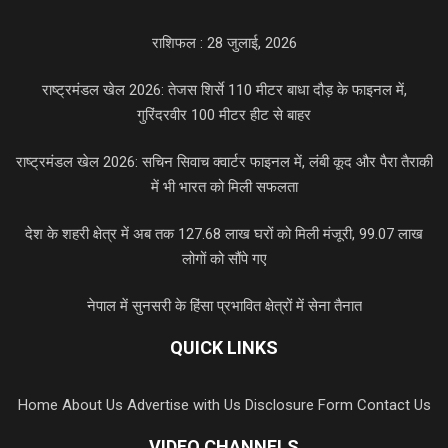
राशिफल : 28 जुलाई, 2026
राष्ट्रमंडल खेल 2026: तेजस शिर्से 110 मीटर बाधा दौड़ के फाइनल में,
गुरिंदरवीर 100 मीटर हीट से बाहर
राष्ट्रमंडल खेल 2026: सचिन सिवाच क्वार्टर फाइनल में, लंबी कूद और पैरा तैराकी
में भी भारत को मिली सफलता
देश के शहरी क्षेत्र में अब तक 127.68 लाख घरों को मिली मंजूरी, 99.07 लाख
लोगों को सौंपे गए
नेपाल में सुनसरी के हिंसा प्रभावित क्षेत्रों में सेना तैनात
QUICK LINKS
Home
About Us
Advertise with Us
Disclosure Form
Contact Us
VIDEO CHANNELS