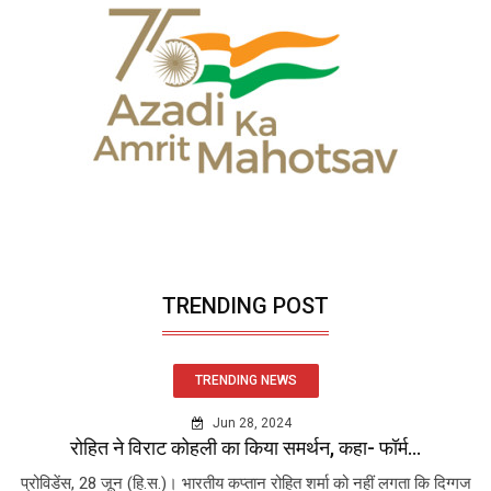
TRENDING POST
TRENDING NEWS
Jun 28, 2024
रोहित ने विराट कोहली का किया समर्थन, कहा- फॉर्म...
प्रोविडेंस, 28 जून (हि.स.)। भारतीय कप्तान रोहित शर्मा को नहीं लगता कि दिग्गज