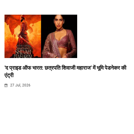
'द प्राइड ऑफ भारत: छत्रपति शिवाजी महाराज' में भूमि पेडनेकर की
एंट्री
27 Jul, 2026