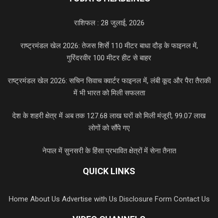
राशिफल : 28 जुलाई, 2026
राष्ट्रमंडल खेल 2026: तेजस शिर्से 110 मीटर बाधा दौड़ के फाइनल में,
गुरिंदरवीर 100 मीटर हीट से बाहर
राष्ट्रमंडल खेल 2026: सचिन सिवाच क्वार्टर फाइनल में, लंबी कूद और पैरा तैराकी
में भी भारत को मिली सफलता
देश के शहरी क्षेत्र में अब तक 127.68 लाख घरों को मिली मंजूरी, 99.07 लाख
लोगों को सौंपे गए
नेपाल में सुनसरी के हिंसा प्रभावित क्षेत्रों में सेना तैनात
QUICK LINKS
Home
About Us
Advertise with Us
Disclosure Form
Contact Us