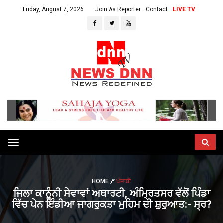
Friday, August 7, 2026
Join As Reporter
Contact
LIVE TV
Toggle
navigation
HOME
ਪੰਜਾਬੀ
ਜਿਲਾ ਕਾਨੂੰਨੀ ਸੇਵਾਵਾਂ ਅਥਾਰਟੀ, ਅੰਮ੍ਰਿਤਸਰ ਵੱਲੋਂ ਪਿੰਡਾ
ਵਿੱਚ ਪੇਨ ਇੰਡੀਆ ਜਾਗਰੁਕਤਾ ਮੁਹਿਮ ਦੀ ਸ਼ੁਰੁਆਤ:- ਸ੍ਰ?