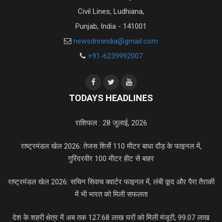
Civil Lines, Ludhiana,
Punjab, India - 141001
newsdnnindia@gmail.com
+91-6239992007
TODAYS HEADLINES
राशिफल : 28 जुलाई, 2026
राष्ट्रमंडल खेल 2026: तेजस शिर्से 110 मीटर बाधा दौड़ के फाइनल में,
गुरिंदरवीर 100 मीटर हीट से बाहर
राष्ट्रमंडल खेल 2026: सचिन सिवाच क्वार्टर फाइनल में, लंबी कूद और पैरा तैराकी
में भी भारत को मिली सफलता
देश के शहरी क्षेत्र में अब तक 127.68 लाख घरों को मिली मंजूरी, 99.07 लाख