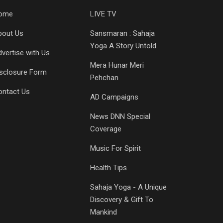
ome
LIVE TV
bout Us
Sansmaran : Sahaja
Yoga A Story Untold
vertise with Us
Mera Hunar Meri
isclosure Form
Pehchan
ontact Us
AD Campaigns
News DNN Special
Coverage
Music For Spirit
Health Tips
Sahaja Yoga - A Unique
Discovery & Gift To
Mankind