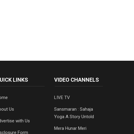
UICK LINKS
VIDEO CHANNELS
ome
LIVE TV
bout Us
Sansmaran : Sahaja
Yoga A Story Untold
vertise with Us
Mera Hunar Meri
isclosure Form