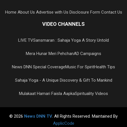
Home
About Us
Advertise with Us
Disclosure Form
Contact Us
VIDEO CHANNELS
LIVE TV
Sansmaran : Sahaja Yoga A Story Untold
Mera Hunar Meri Pehchan
AD Campaigns
News DNN Special Coverage
Music For Spirit
Health Tips
Sahaja Yoga - A Unique Discovery & Gift To Mankind
Mulakaat Hamari Faisla Aapka
Spirituality Videos
© 2026
News DNN TV
. All Rights Reserved. Maintained By
ApplicCode