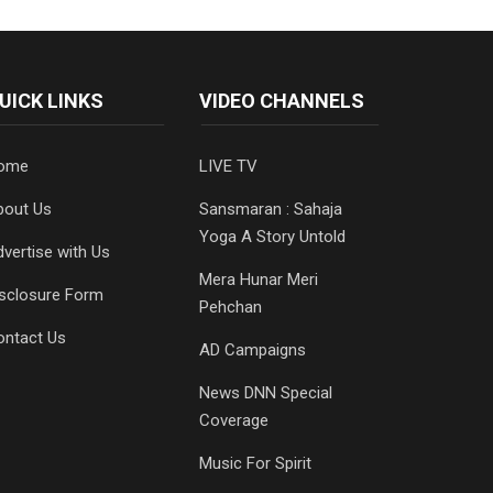
UICK LINKS
VIDEO CHANNELS
ome
LIVE TV
bout Us
Sansmaran : Sahaja
Yoga A Story Untold
vertise with Us
Mera Hunar Meri
isclosure Form
Pehchan
ontact Us
AD Campaigns
News DNN Special
Coverage
Music For Spirit