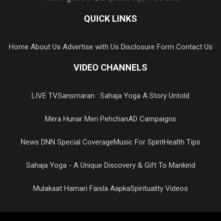
QUICK LINKS
Home
About Us
Advertise with Us
Disclosure Form
Contact Us
VIDEO CHANNELS
LIVE TV
Sansmaran : Sahaja Yoga A Story Untold
Mera Hunar Meri Pehchan
AD Campaigns
News DNN Special Coverage
Music For Spirit
Health Tips
Sahaja Yoga - A Unique Discovery & Gift To Mankind
Mulakaat Hamari Faisla Aapka
Spirituality Videos