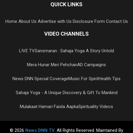
QUICK LINKS
Home
About Us
Advertise with Us
Disclosure Form
Contact Us
VIDEO CHANNELS
LIVE TV
Sansmaran : Sahaja Yoga A Story Untold
Mera Hunar Meri Pehchan
AD Campaigns
News DNN Special Coverage
Music For Spirit
Health Tips
Sahaja Yoga - A Unique Discovery & Gift To Mankind
Mulakaat Hamari Faisla Aapka
Spirituality Videos
© 2026
News DNN TV
. All Rights Reserved. Maintained By