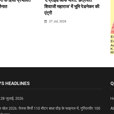
री के हिंसा प्रभावित
'द प्राइड ऑफ भारत: छत्रपति
 तैनात
शिवाजी महाराज' में भूमि पेडनेकर की
एंट्री
6
27 Jul, 2026
S HEADLINES
Q
 28 जुलाई, 2026
H
डल खेल 2026: तेजस शिर्से 110 मीटर बाधा दौड़ के फाइनल में, गुरिंदरवीर 100
A