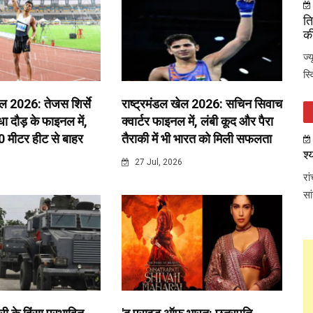
ति
की
ज्
स्
ेल 2026: तेजस शिर्से
राष्ट्रमंडल खेल 2026: सचिन सिवाच
 दौड़ के फाइनल में,
क्वार्टर फाइनल में, लंबी कूद और पैरा
0 मीटर हीट से बाहर
तैराकी में भी भारत को मिली सफलता
श्
6
27 Jul, 2026
रा
सा