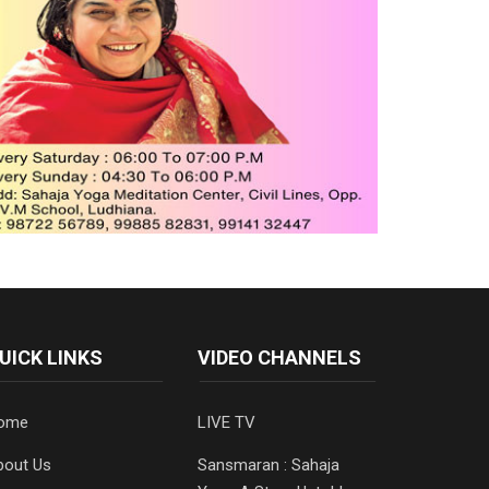
UICK LINKS
VIDEO CHANNELS
ome
LIVE TV
bout Us
Sansmaran : Sahaja