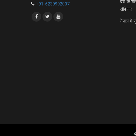
देश के शह
+91-6239992007
सौंपे गए
नेपाल में स