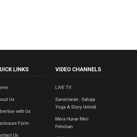
UICK LINKS
VIDEO CHANNELS
ome
LIVE TV
bout Us
Sansmaran : Sahaja
Yoga A Story Untold
vertise with Us
Mera Hunar Meri
isclosure Form
Pehchan
ontact Us