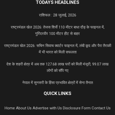
TODAYS HEADLINES
राशिफल : 28 जुलाई, 2026
राष्ट्रमंडल खेल 2026: तेजस शिर्से 110 मीटर बाधा दौड़ के फाइनल में,
गुरिंदरवीर 100 मीटर हीट से बाहर
राष्ट्रमंडल खेल 2026: सचिन सिवाच क्वार्टर फाइनल में, लंबी कूद और पैरा तैराकी
में भी भारत को मिली सफलता
देश के शहरी क्षेत्र में अब तक 127.68 लाख घरों को मिली मंजूरी, 99.07 लाख
लोगों को सौंपे गए
नेपाल में सुनसरी के हिंसा प्रभावित क्षेत्रों में सेना तैनात
QUICK LINKS
Home
About Us
Advertise with Us
Disclosure Form
Contact Us