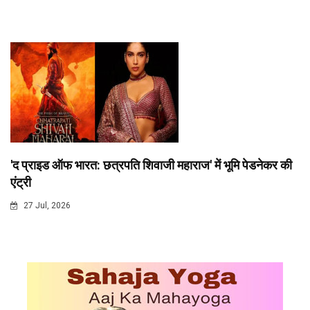
'द प्राइड ऑफ भारत: छत्रपति शिवाजी महाराज' में भूमि पेडनेकर की
एंट्री
27 Jul, 2026