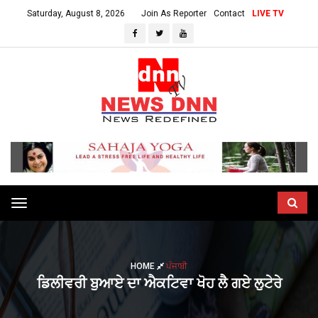
Saturday, August 8, 2026
Join As Reporter
Contact
LIVE TV
Toggle
navigation
HOME
ਪੰਜਾਬੀ
ਡਿਲੀਵਰੀ ਬੁਆਏ ਦਾ ਐਕਟਿਵਾ ਖੋਹ ਲੈ ਗਏ ਲੁਟੇਰੇ