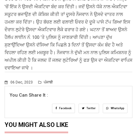
’ਚੋਂ ਇੱਕ ਨੇ ਉਸਦੀ ਐਕਟਿਵਾ ਬੰਦ ਕਰ ਦਿੱਤੀ। ਜਦੋਂ ਉਸਨੇ ਧੱਕੇ ਨਾਲ ਐਕਟਿਵਾ
ਸਕੂਟਰ ਭਜਾਉਣ ਦੀ ਕੋਸ਼ਿਸ਼ ਕੀਤੀ ਤਾਂ ਦੂਸਰੇ ਨੌਜਵਾਨ ਨੇ ਉਸਦੇ ਦਾਤਰ ਨਾਲ
ਹਮਲਾ ਕਰ ਦਿੱਤਾ। ਉਹ ਬੱਚਣ ਲਈ ਫਲਾਈ ਓਵਰ ਦੇ ਦੂਜੇ ਪਾਸੇ ਟੱਪ ਗਿਆ ਇਸ
ਦੌਰਾਨ ਲੁਟੇਰੇ ਉਸਦਾ ਐਕਟਿਵਾਰ ਲੈਕੇ ਫਰਾਰ ਹੋ ਗਏ। ਘਟਨਾ ਤੋਂ ਬਾਅਦ ਉਸਨੇ
ਹੈਲੱਪ ਲਾਈਨ ਨੰ. 100 ’ਤੇ ਪੁਲਿਸ ਨੂੰ ਜਾਣਕਾਰੀ ਦਿੱਤੀ। ਆਪਣਾ ਦੁੱਖ
ਸੁਣਾਉਂਦਿਆ ਉਸਨੇ ਦੱਸਿਆ ਕਿ ਪਿਛਲੇ 3 ਦਿਨਾਂ ਤੋਂ ਉਸਦਾ ਕੰਮ ਬੰਦ ਹੈ ਅਤੇ
ਵਿਹਲਾ ਰਹਿਣ ਲਈ ਮਜ਼ਬੂਰ ਹੈ। ਨੌਜਵਾਨ ਨੇ ਦੁੱਖੀ ਮਨ ਨਾਲ ਪੁਲਿਸ ਕਮਿਸ਼ਨਰ ਨੂੰ
ਅਪੀਲ ਕੀਤੀ ਹੈ ਕਿ ਜਲਦ ਤੋਂ ਜਲਦ ਲੁਟੇਰਿਆਂ ਨੂੰ ਫੜ ਉਸ ਦਾ ਐਕਟਿਵਾ ਵਾਪਿਸ
ਦਵਾਇਆ ਜਾਵੇ ।
06 Dec, 2023
ਪੰਜਾਬੀ
You Can Share It :
Facebook
Twitter
WhatsApp
YOU MIGHT ALSO LIKE