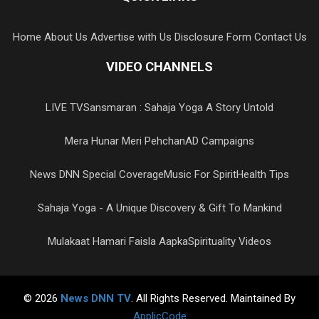
Home
About Us
Advertise with Us
Disclosure Form
Contact Us
VIDEO CHANNELS
LIVE TV
Sansmaran : Sahaja Yoga A Story Untold
Mera Hunar Meri Pehchan
AD Campaigns
News DNN Special Coverage
Music For Spirit
Health Tips
Sahaja Yoga - A Unique Discovery & Gift To Mankind
Mulakaat Hamari Faisla Aapka
Spirituality Videos
© 2026
News DNN TV
. All Rights Reserved. Maintained By
ApplicCode