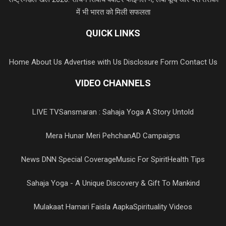
में भी भारत को मिली सफलता
QUICK LINKS
Home
About Us
Advertise with Us
Disclosure Form
Contact Us
VIDEO CHANNELS
LIVE TV
Sansmaran : Sahaja Yoga A Story Untold
Mera Hunar Meri Pehchan
AD Campaigns
News DNN Special Coverage
Music For Spirit
Health Tips
Sahaja Yoga - A Unique Discovery & Gift To Mankind
Mulakaat Hamari Faisla Aapka
Spirituality Videos