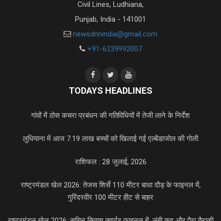
Civil Lines, Ludhiana,
Punjab, India - 141001
newsdnnindia@gmail.com
+91-6239992007
TODAYS HEADLINES
गांवों में ठोस कचरा प्रबंधन की गतिविधियों में तेजी लाने के निर्देश
लुधियाना में आज 7.19 लाख बच्चों को खिलाई गई एल्बेंडाजोल की गोली
राशिफल : 28 जुलाई, 2026
राष्ट्रमंडल खेल 2026: तेजस शिर्से 110 मीटर बाधा दौड़ के फाइनल में,
गुरिंदरवीर 100 मीटर हीट से बाहर
राष्ट्रमंडल खेल 2026: सचिन सिवाच क्वार्टर फाइनल में, लंबी कूद और पैरा तैराकी