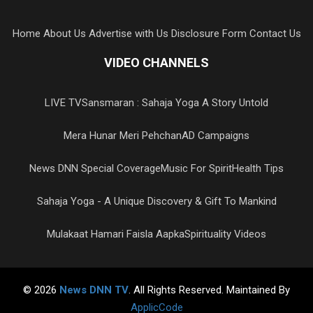
Home
About Us
Advertise with Us
Disclosure Form
Contact Us
VIDEO CHANNELS
LIVE TV
Sansmaran : Sahaja Yoga A Story Untold
Mera Hunar Meri Pehchan
AD Campaigns
News DNN Special Coverage
Music For Spirit
Health Tips
Sahaja Yoga - A Unique Discovery & Gift To Mankind
Mulakaat Hamari Faisla Aapka
Spirituality Videos
© 2026
News DNN TV
. All Rights Reserved. Maintained By
ApplicCode