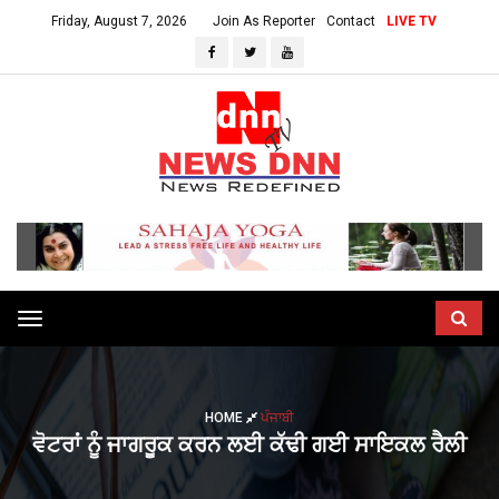
Friday, August 7, 2026
Join As Reporter
Contact
LIVE TV
Toggle
navigation
HOME
ਪੰਜਾਬੀ
ਵੋਟਰਾਂ ਨੂੰ ਜਾਗਰੂਕ ਕਰਨ ਲਈ ਕੱਢੀ ਗਈ ਸਾਇਕਲ ਰੈਲੀ