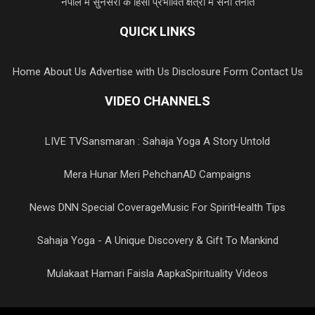
नेपाल में सुनसरी के हिंसा प्रभावित क्षेत्रों में सेना तैनात
QUICK LINKS
Home
About Us
Advertise with Us
Disclosure Form
Contact Us
VIDEO CHANNELS
LIVE TV
Sansmaran : Sahaja Yoga A Story Untold
Mera Hunar Meri Pehchan
AD Campaigns
News DNN Special Coverage
Music For Spirit
Health Tips
Sahaja Yoga - A Unique Discovery & Gift To Mankind
Mulakaat Hamari Faisla Aapka
Spirituality Videos