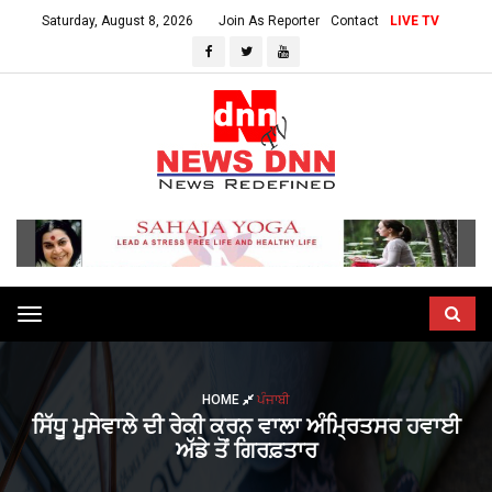
Saturday, August 8, 2026
Join As Reporter
Contact
LIVE TV
Toggle
navigation
HOME
ਪੰਜਾਬੀ
ਸਿੱਧੂ ਮੂਸੇਵਾਲੇ ਦੀ ਰੇਕੀ ਕਰਨ ਵਾਲਾ ਅੰਮ੍ਰਿਤਸਰ ਹਵਾਈ
ਅੱਡੇ ਤੋਂ ਗਿਰਫ਼ਤਾਰ