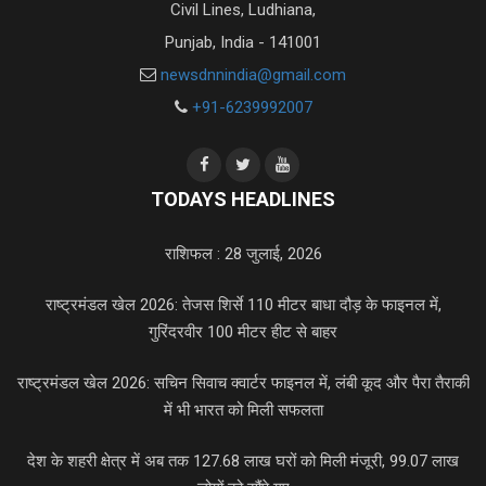
Civil Lines, Ludhiana,
Punjab, India - 141001
newsdnnindia@gmail.com
+91-6239992007
TODAYS HEADLINES
राशिफल : 28 जुलाई, 2026
राष्ट्रमंडल खेल 2026: तेजस शिर्से 110 मीटर बाधा दौड़ के फाइनल में,
गुरिंदरवीर 100 मीटर हीट से बाहर
राष्ट्रमंडल खेल 2026: सचिन सिवाच क्वार्टर फाइनल में, लंबी कूद और पैरा तैराकी
में भी भारत को मिली सफलता
देश के शहरी क्षेत्र में अब तक 127.68 लाख घरों को मिली मंजूरी, 99.07 लाख