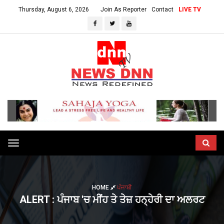
Thursday, August 6, 2026
Join As Reporter
Contact
LIVE TV
Toggle
navigation
HOME
ਪੰਜਾਬੀ
ALERT : ਪੰਜਾਬ 'ਚ ਮੀਂਹ ਤੇ ਤੇਜ਼ ਹਨ੍ਹੇਰੀ ਦਾ ਅਲਰਟ