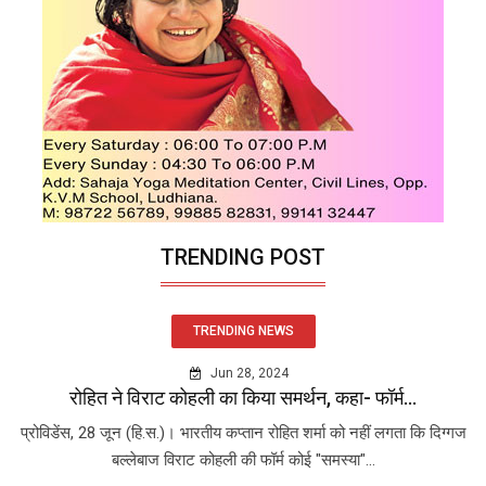
TRENDING POST
TRENDING NEWS
Jun 28, 2024
रोहित ने विराट कोहली का किया समर्थन, कहा- फॉर्म...
प्रोविडेंस, 28 जून (हि.स.)। भारतीय कप्तान रोहित शर्मा को नहीं लगता कि दिग्गज
बल्लेबाज विराट कोहली की फॉर्म कोई "समस्या"...