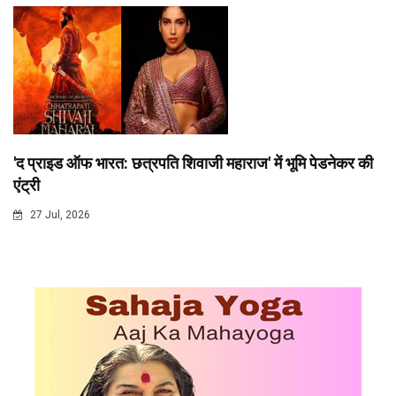
'द प्राइड ऑफ भारत: छत्रपति शिवाजी महाराज' में भूमि पेडनेकर की
एंट्री
27 Jul, 2026