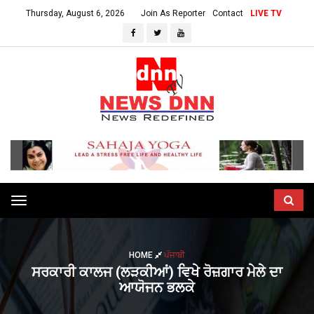
Thursday, August 6, 2026
Join As Reporter
Contact
LIVE TV
Toggle
navigation
HOME
ਪੰਜਾਬੀ
ਸਰਕਾਰੀ ਕਾਲਜ (ਲੜਕੀਆਂ) ਵਿਖੇ ਰੋਜ਼ਗਾਰ ਮੇਲੇ ਦਾ
ਆਯੋਜਨ ਭਲਕੇ