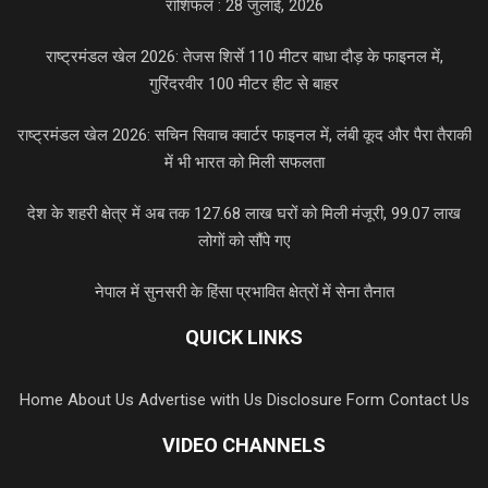
राशिफल : 28 जुलाई, 2026
राष्ट्रमंडल खेल 2026: तेजस शिर्से 110 मीटर बाधा दौड़ के फाइनल में,
गुरिंदरवीर 100 मीटर हीट से बाहर
राष्ट्रमंडल खेल 2026: सचिन सिवाच क्वार्टर फाइनल में, लंबी कूद और पैरा तैराकी
में भी भारत को मिली सफलता
देश के शहरी क्षेत्र में अब तक 127.68 लाख घरों को मिली मंजूरी, 99.07 लाख
लोगों को सौंपे गए
नेपाल में सुनसरी के हिंसा प्रभावित क्षेत्रों में सेना तैनात
QUICK LINKS
Home
About Us
Advertise with Us
Disclosure Form
Contact Us
VIDEO CHANNELS