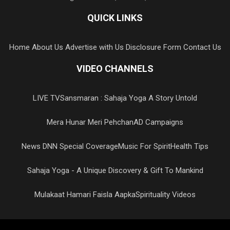
QUICK LINKS
Home
About Us
Advertise with Us
Disclosure Form
Contact Us
VIDEO CHANNELS
LIVE TV
Sansmaran : Sahaja Yoga A Story Untold
Mera Hunar Meri Pehchan
AD Campaigns
News DNN Special Coverage
Music For Spirit
Health Tips
Sahaja Yoga - A Unique Discovery & Gift To Mankind
Mulakaat Hamari Faisla Aapka
Spirituality Videos