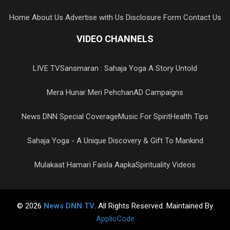
Home
About Us
Advertise with Us
Disclosure Form
Contact Us
VIDEO CHANNELS
LIVE TV
Sansmaran : Sahaja Yoga A Story Untold
Mera Hunar Meri Pehchan
AD Campaigns
News DNN Special Coverage
Music For Spirit
Health Tips
Sahaja Yoga - A Unique Discovery & Gift To Mankind
Mulakaat Hamari Faisla Aapka
Spirituality Videos
© 2026
News DNN TV
. All Rights Reserved. Maintained By
ApplicCode