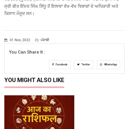
ਸ੍ਰੀ ਬੀਰ ਇੰਦਰ ਸਿੰਘ ਸਿੱਧੂ ਤੋਂ ਇਲਾਵਾ ਵੱਖ-ਵੱਖ ਵਿਭਾਗਾਂ ਦੇ ਅਧਿਕਾਰੀ ਅਤੇ
ਕਿਸਾਨ ਮੌਜੂਦ ਸਨ।
01 Nov, 2022
ਪੰਜਾਬੀ
You Can Share It :
Facebook
Twitter
WhatsApp
YOU MIGHT ALSO LIKE