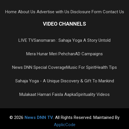
Home
About Us
Advertise with Us
Disclosure Form
Contact Us
VIDEO CHANNELS
LIVE TV
Sansmaran : Sahaja Yoga A Story Untold
Mera Hunar Meri Pehchan
AD Campaigns
News DNN Special Coverage
Music For Spirit
Health Tips
Sahaja Yoga - A Unique Discovery & Gift To Mankind
Mulakaat Hamari Faisla Aapka
Spirituality Videos
© 2026
News DNN TV
. All Rights Reserved. Maintained By
ApplicCode