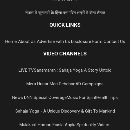
नेपाल में सुनसरी के हिंसा प्रभावित क्षेत्रों में सेना तैनात
QUICK LINKS
Home
About Us
Advertise with Us
Disclosure Form
Contact Us
VIDEO CHANNELS
LIVE TV
Sansmaran : Sahaja Yoga A Story Untold
Mera Hunar Meri Pehchan
AD Campaigns
News DNN Special Coverage
Music For Spirit
Health Tips
Sahaja Yoga - A Unique Discovery & Gift To Mankind
Mulakaat Hamari Faisla Aapka
Spirituality Videos